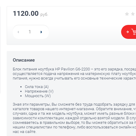
1120.00
руб.
Батарея ноутб
Поддон ноутбука HP Pavilion
G6-2200
G6-2000
avilion G6-
1440.00
1120.00
руб.
р
960.00
руб.
Описание
Блок питания ноутбука HP Pavilion G6-2200 – это его зарядка, поср
осуществляется подача напряжения на материнскую плату ноутбук
питания, нужно всегда учитывать его основные технические характ
Сила тока (A)
Напряжение (V)
Мощность (W)
Зная эти параметры, Вы сможете без труда подобрать зарядку для 
каталоге товаров нашего интернет-магазина. Обратите внимание, 
случаях, одна и та же модель ноутбука, может иметь разные блоки 
зависимости комплектации, каждой отдельно взятой модели. В слу
сомневаетесь в правильном выборе, то Вы можете обратиться за
нашим специалистам по телефону, либо воспользоваться онлайн к
нас на сайте.