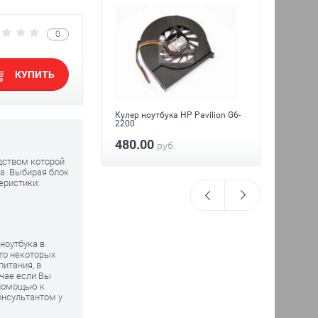
0
КУПИТЬ
ука HP Pavilion
Поддон 
G6-200
Кулер ноутбука HP Pavilion G6-
1120.0
уб.
2200
960.
480.00
руб.
едством которой
а. Выбирая блок
еристики:
ноутбука в
что некоторых
питания, в
чае если Вы
 помощью к
онсультантом у