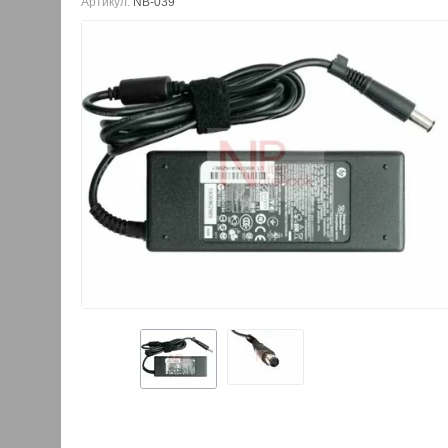
Артикул:
NB-039
Кулер ноутбука HP P
2200
480.00
руб.