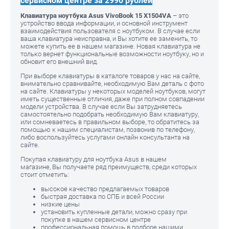
сервисном центре за 2990 рублей
Клавиатура ноутбука Asus VivoBook 15 X1504VA
– это
устройство ввода информации, и основной инструмент
взаимодействия пользователя с ноутбуком. В случае если
ваша клавиатура неисправна, и Вы хотите ее заменить, то
можете купить ее в нашем магазине. Новая клавиатура не
только вернет функциональные возможности ноутбуку, но и
обновит его внешний вид.
При выборе клавиатуры в каталоге товаров у нас на сайте,
внимательно сравнивайте, необходимую Вам деталь с фото
на сайте. Клавиатуры у некоторых моделей ноутбуков, могут
иметь существенные отличия, даже при полном совпадении
модели устройства. В случае если Вы затрудняетесь
самостоятельно подобрать необходимую Вам клавиатуру,
или сомневаетесь в правильном выборе, то обратитесь за
помощью к нашим специалистам, позвонив по телефону,
либо воспользуйтесь услугами онлайн консультанта на
сайте.
Покупая клавиатуру для ноутбука Asus в нашем
магазине, Вы получаете ряд преимуществ, среди которых
стоит отметить:
высокое качество предлагаемых товаров
быстрая доставка по СПБ и всей России
низкие цены
установить купленные детали, можно сразу при
покупке в нашем сервисном центре
профессиональная помощь в подборе нашими