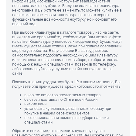
информации, и основной инструмент взаимодействия
пользователя с ноутбуком. В случае если ваша клавиатура
неисправна, и Вы хотите ее заменить, то можете купить ее в
нашем магазине. Новая клавиатура не только вернет
функциональные возможности ноутбуку, но и обновит его
внешний вид.
При выборе клавиатуры в каталоге товаров у нас на сайте,
внимательно сравнивайте, необходимую Вам деталь с фото
на сайте. Клавиатуры у некоторых моделей ноутбуков, могут
иметь существенные отличия, даже при полном совпадении
модели устройства. В случае если Вы затрудняетесь
самостоятельно подобрать необходимую Вам клавиатуру,
или сомневаетесь в правильном выборе, то обратитесь за
помощью к нашим специалистам, позвонив по телефону,
либо воспользуйтесь услугами онлайн консультанта на
сайте.
Покупая клавиатуру для ноутбука HP в нашем магазине, Вы
получаете ряд преимуществ, среди которых стоит отметить:
высокое качество предлагаемых товаров
быстрая доставка по СПБ и всей России
низкие цены
установить купленные детали, можно сразу при
покупке в нашем сервисном центре
профессиональная помощь в подборе нашими
специалистами
Обратите внимание, что заменить купленную у нас
клавиатуру для ноутбука HP 15-eh1000, Вы можете сразу при