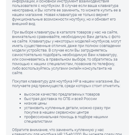
информации, и основной инструмент взаимодействия
пользователя с ноутбуком. В случае если ваша клавиатура
неисправна, и Вы хотите ее заменить, то можете купить ее в
нашем магазине. Новая клавиатура не только вернет
функциональные возможности ноутбуку, но и обновит его
внешний вид.
При выборе клавиатуры в каталоге товаров у нас на сайте,
внимательно сравнивайте, необходимую Вам деталь с фото
на сайте. Клавиатуры у некоторых моделей ноутбуков, могут
иметь существенные отличия, даже при полном совпадении
модели устройства. В случае если Вы затрудняетесь
самостоятельно подобрать необходимую Вам клавиатуру,
или сомневаетесь в правильном выборе, то обратитесь за
помощью к нашим специалистам, позвонив по телефону,
либо воспользуйтесь услугами онлайн консультанта на
сайте.
Покупая клавиатуру для ноутбука HP в нашем магазине, Вы
получаете ряд преимуществ, среди которых стоит отметить:
высокое качество предлагаемых товаров
быстрая доставка по СПБ и всей России
низкие цены
установить купленные детали, можно сразу при
покупке в нашем сервисном центре
профессиональная помощь в подборе нашими
специалистами
Обратите внимание, что заменить купленную у нас
клавиатуру для ноутбука HP 15-eh1000, Вы можете сразу при