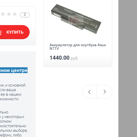
0
КУПИТЬ
Аккумулятор для ноутбука Asus
N71V
 для ноутбука
Блок п
Asus N
1440.00
руб.
1280.0
1120
сном центре
уб.
и, и основной
сли ваша
ь ее в нашем
озможности
ельно
ы у некоторых
полном
амостоятельно
ильном выборе,
ефону, либо