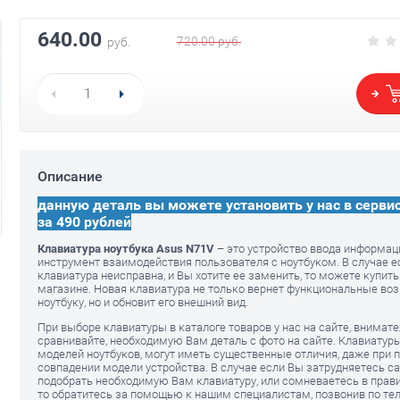
640.00
720.00
руб.
руб.
Аккумулятор для ноутбука Asus
N71V
оутбука
Блок питания
Asus N71V
1440.00
руб.
Описание
1280.00
руб.
1120.00
данную деталь вы можете установить у нас в серви
р
за 490 рублей
Клавиатура ноутбука Asus N71V
– это устройство ввода информаци
инструмент взаимодействия пользователя с ноутбуком. В случае е
клавиатура неисправна, и Вы хотите ее заменить, то можете купит
магазине. Новая клавиатура не только вернет функциональные в
ноутбуку, но и обновит его внешний вид.
При выборе клавиатуры в каталоге товаров у нас на сайте, внимат
сравнивайте, необходимую Вам деталь с фото на сайте. Клавиатур
моделей ноутбуков, могут иметь существенные отличия, даже при 
совпадении модели устройства. В случае если Вы затрудняетесь с
подобрать необходимую Вам клавиатуру, или сомневаетесь в прав
то обратитесь за помощью к нашим специалистам, позвонив по тел