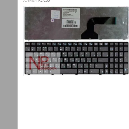
Артикул:
KL-150
Блок питания для н
Asus N71V
1280.00
руб.
1120.00
руб.