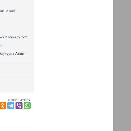
аете ряд
нашем сервисном
ми
 ноутбука
Asus
поделиться