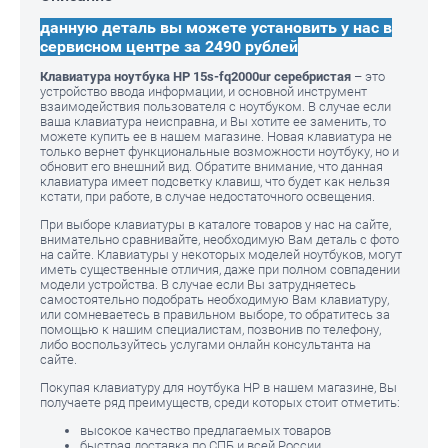
данную деталь вы можете установить у нас в
сервисном центре за 2490 рублей
Клавиатура ноутбука HP 15s-fq2000ur серебристая
– это
устройство ввода информации, и основной инструмент
взаимодействия пользователя с ноутбуком. В случае если
ваша клавиатура неисправна, и Вы хотите ее заменить, то
можете купить ее в нашем магазине. Новая клавиатура не
только вернет функциональные возможности ноутбуку, но и
обновит его внешний вид. Обратите внимание, что данная
клавиатура имеет подсветку клавиш, что будет как нельзя
кстати, при работе, в случае недостаточного освещения.
При выборе клавиатуры в каталоге товаров у нас на сайте,
внимательно сравнивайте, необходимую Вам деталь с фото
на сайте. Клавиатуры у некоторых моделей ноутбуков, могут
иметь существенные отличия, даже при полном совпадении
модели устройства. В случае если Вы затрудняетесь
самостоятельно подобрать необходимую Вам клавиатуру,
или сомневаетесь в правильном выборе, то обратитесь за
помощью к нашим специалистам, позвонив по телефону,
либо воспользуйтесь услугами онлайн консультанта на
сайте.
Покупая клавиатуру для ноутбука HP в нашем магазине, Вы
получаете ряд преимуществ, среди которых стоит отметить:
высокое качество предлагаемых товаров
быстрая доставка по СПБ и всей России