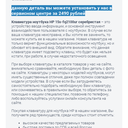
данную деталь вы можете установить у нас в
сервисном центре за 2490 рублей
Клавиатура ноутбука HP 15s-fq2100ur серебристая
– это
устройство ввода информации, и основной инструмент
взаимодействия пользователя с ноутбуком. В случае если
ваша клавиатура неисправна, и Вы хотите ее заменить, то
можете купить ее в нашем магазине. Новая клавиатура не
только вернет функциональные возможности ноутбуку, но и
обновит его внешний вид. Обратите внимание, что данная
клавиатура имеет подсветку клавиш, что будет как нельзя
кстати, при работе, в случае недостаточного освещения.
При выборе клавиатуры в каталоге товаров у нас на сайте,
внимательно сравнивайте, необходимую Вам деталь с фото
на сайте. Клавиатуры у некоторых моделей ноутбуков, могут
иметь существенные отличия, даже при полном совпадении
модели устройства. В случае если Вы затрудняетесь
самостоятельно подобрать необходимую Вам клавиатуру,
или сомневаетесь в правильном выборе, то обратитесь за
помощью к нашим специалистам, позвонив по телефону,
либо воспользуйтесь услугами онлайн консультанта на
сайте.
Покупая клавиатуру для ноутбука HP в нашем магазине, Вы
получаете ряд преимуществ, среди которых стоит отметить:
высокое качество предлагаемых товаров
быстрая доставка по СПБ и всей России