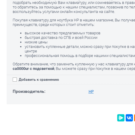
подобрать необходимую Вам клавиатуру, или сомневаетесь в прав
то обратитесь за помощью к нашим специалистам, позвонив по тел
воспользуйтесь услугами онлайн консультанта на сайте.
Покупая клавиатуру для ноутбука HP в нашем магазине, Вы получа
преимуществ, среди которых стоит отметить:
высокое качество предлагаемых товаров
быстрая доставка по СПБ и всей России
низкие цены
ка HP 17-
Блок питания для ноутбука HP
установить купленные детали, можно сразу при покупке в 
17-ca0000
центре
профессиональная помощь в подборе нашими специалиста
1280.00
руб.
Петли для но
1120.00
ca0000
руб.
Обратите внимание, что заменить купленную у нас клавиатуру для
ca0000ur с подсветкой
, Вы можете сразу при покупке в нашем сер
800.00
руб
Добавить к сравнению
Производитель:
HP