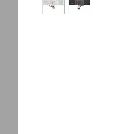
Батарея для ноутбу
ca0000
2400.00
руб.
Кулер для ноутбука HP 17-
CA0000
2080.00
руб.
1328.00
руб.