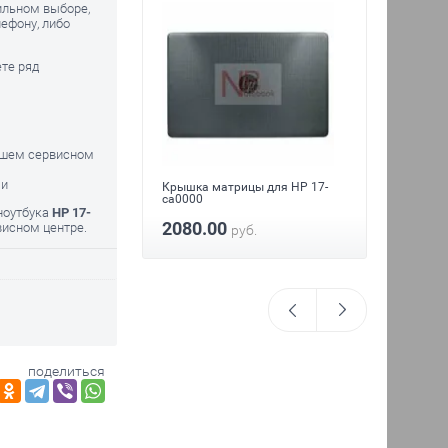
ильном выборе,
ефону, либо
ете ряд
нашем сервисном
ми
Крышка матрицы для HP 17-
Кулер д
утбука HP 17-
ca0000
CA0000
 ноутбука
HP 17-
2080.00
висном центре.
1328
руб.
.
поделиться