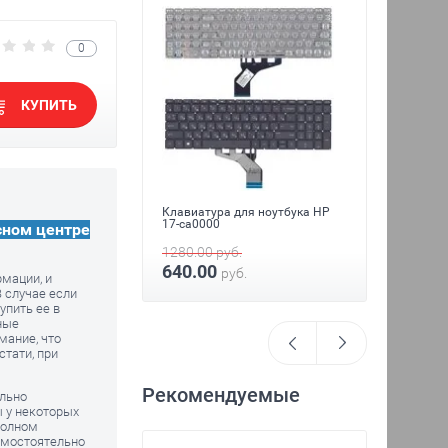
0
КУПИТЬ
Клавиа
оутбука HP 17-
серебри
светкой
1600
Клавиатура для ноутбука HP
уб.
17-ca0000
сном центре
1280.00
руб.
640.00
руб.
рмации, и
 случае если
упить ее в
ные
мание, что
стати, при
Рекомендуемые
ельно
ы у некоторых
полном
амостоятельно