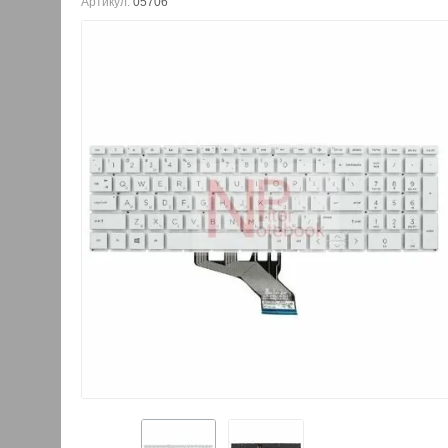
Артикул:
05706
Клавиатура для но
17-ca0000
1280.00
руб.
640.00
руб.