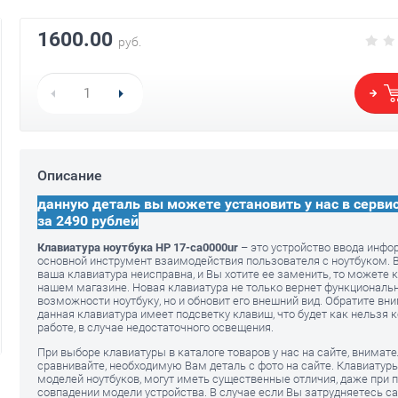
1600.00
руб.
Клавиатура для HP 17-ca0000
Клавиатура н
серебристая с подсветкой
ca0000 с под
1600.00
Описание
1760.00
руб.
руб.
утбука HP
1440.00
р
данную деталь вы можете установить у нас в серви
за 2490 рублей
Клавиатура ноутбука HP 17-ca0000ur
– это устройство ввода инфо
основной инструмент взаимодействия пользователя с ноутбуком. В
ваша клавиатура неисправна, и Вы хотите ее заменить, то можете к
нашем магазине. Новая клавиатура не только вернет функциональ
возможности ноутбуку, но и обновит его внешний вид. Обратите вни
данная клавиатура имеет подсветку клавиш, что будет как нельзя к
работе, в случае недостаточного освещения.
При выборе клавиатуры в каталоге товаров у нас на сайте, внимат
сравнивайте, необходимую Вам деталь с фото на сайте. Клавиатур
моделей ноутбуков, могут иметь существенные отличия, даже при 
совпадении модели устройства. В случае если Вы затрудняетесь с