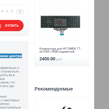
0
КУПИТЬ
ля HP OMEN 17-
Клавиатура для HP OMEN 17-
Клавиа
 подсветкой
cb1000 с RGB подсветкой
cb1000 
сном центре
2400.00
2400
уб.
руб.
информации, и
 случае если
упить ее в
ные
мание, что
стати, при
Рекомендуемые
ельно
ы у некоторых
полном
амостоятельно