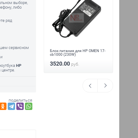
ильном выборе,
ефону, либо
ете ряд
нашем сервисном
для HP OMEN 17-
Аккуму
Блок питания для HP OMEN 17-
cb1000
cb1000 (230W)
ми
2400
3520.00
уб.
руб.
 ноутбука
HP
 центре.
поделиться