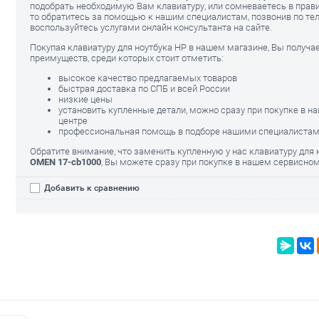
подобрать необходимую Вам клавиатуру, или сомневаетесь в прав
то обратитесь за помощью к нашим специалистам, позвонив по тел
воспользуйтесь услугами онлайн консультанта на сайте.
Покупая клавиатуру для ноутбука HP в нашем магазине, Вы получа
преимуществ, среди которых стоит отметить:
высокое качество предлагаемых товаров
быстрая доставка по СПБ и всей России
низкие цены
установить купленные детали, можно сразу при покупке в 
P OMEN 17-
Аккумулятор 
Блок питания для HP OMEN 17-
центре
cb1000
cb1000 (230W)
профессиональная помощь в подборе нашими специалиста
2400.00
3520.00
р
руб.
Обратите внимание, что заменить купленную у нас клавиатуру для
OMEN 17-cb1000
, Вы можете сразу при покупке в нашем сервисном
Добавить к сравнению