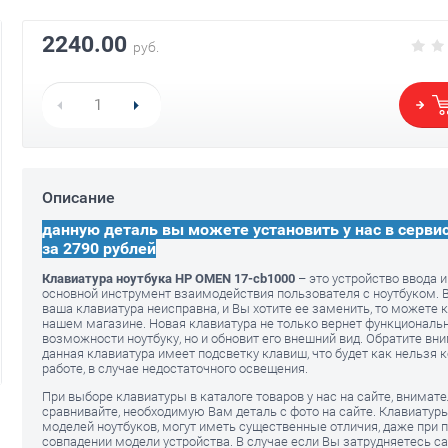
2240.00
руб.
Описание
Клавиатура для HP OMEN 17-
Клавиатура д
cb1000 с RGB подсветкой
cb1000 с RGB
данную деталь вы можете установить у нас в серви
2400.00
2400.00
руб.
р
за 2790 рублей
Клавиатура ноутбука HP OMEN 17-cb1000
– это устройство ввода 
основной инструмент взаимодействия пользователя с ноутбуком. В
ваша клавиатура неисправна, и Вы хотите ее заменить, то можете к
нашем магазине. Новая клавиатура не только вернет функциональ
возможности ноутбуку, но и обновит его внешний вид. Обратите вни
данная клавиатура имеет подсветку клавиш, что будет как нельзя к
работе, в случае недостаточного освещения.
При выборе клавиатуры в каталоге товаров у нас на сайте, внимат
сравнивайте, необходимую Вам деталь с фото на сайте. Клавиатур
моделей ноутбуков, могут иметь существенные отличия, даже при 
совпадении модели устройства. В случае если Вы затрудняетесь с