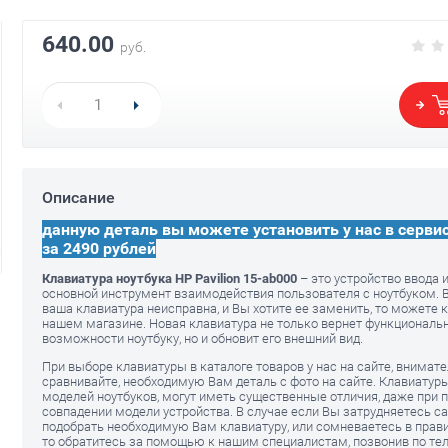
640.00
руб.
Автоадаптер 
я HP 15-
15-ab000
Блок питания для ноутбука HP
15-ab000
1920.00
р
1280.00
руб.
Описание
1120.00
руб.
данную деталь вы можете установить у нас в серви
за 2490 рублей
Клавиатура ноутбука HP Pavilion 15-ab000
– это устройство ввода 
основной инструмент взаимодействия пользователя с ноутбуком. В
ваша клавиатура неисправна, и Вы хотите ее заменить, то можете к
нашем магазине. Новая клавиатура не только вернет функциональ
возможности ноутбуку, но и обновит его внешний вид.
При выборе клавиатуры в каталоге товаров у нас на сайте, внимат
сравнивайте, необходимую Вам деталь с фото на сайте. Клавиатур
моделей ноутбуков, могут иметь существенные отличия, даже при 
совпадении модели устройства. В случае если Вы затрудняетесь с
подобрать необходимую Вам клавиатуру, или сомневаетесь в прав
то обратитесь за помощью к нашим специалистам, позвонив по тел