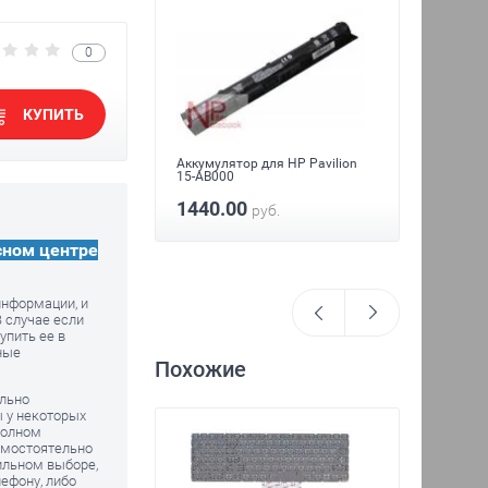
0
КУПИТЬ
питания для HP
Петли д
Аккумулятор для HP Pavilion
ab000
15-AB000
640.
уб.
1440.00
руб.
сном центре
информации, и
 случае если
упить ее в
ные
Похожие
ельно
ы у некоторых
полном
амостоятельно
ильном выборе,
ефону, либо