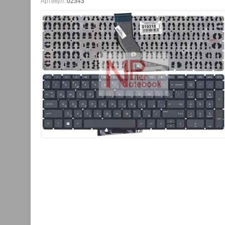
Артикул:
02343
Петли для ноутбука HP 15-
Крышка матрицы дл
ab000
ab000 серебристая
640.00
руб.
1600.00
руб.