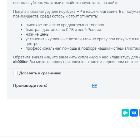
воспользуйтесь услугами онлайн консультанта на сайте.
Покупая клавиатуру для ноутбука HP в нашем магазине, Вы получа
преимуществ, среди которых стоит отметить:
avilion 15-
Клавиатура дл
высокое качество предлагаемых товаров
ab000 серебр
быстрая доставка по СПБ и всей России
низкие цены
1920.00
руб.
установить купленные детали, можно сразу при покупке в 
1600.00
р
центре
профессиональная помощь в подборе нашими специалиста
Клавиатура для HP 15-ab000 с
Обратите внимание, что заменить купленную у нас клавиатуру для
белой подсветкой
ab000ur
, Вы можете сразу при покупке в нашем сервисном центре.
1600.00
руб.
Добавить к сравнению
Производитель:
HP