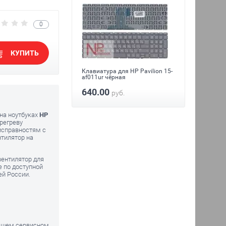
0
КУПИТЬ
я HP Pavilion 15-
Клавиатура для HP Pavilion 15-
Клавиат
ая
af011ur чёрная
af011ur
640.00
640.
.
руб.
на ноутбуках
HP
регреву
исправностям с
тилятор на
вентилятор для
 по доступной
ей России.
нашем сервисном