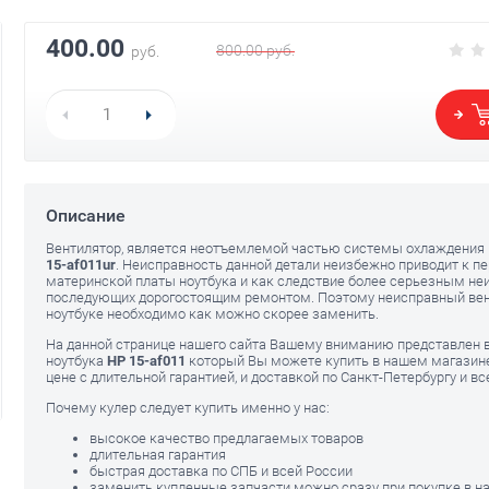
400.00
800.00
руб.
руб.
Клавиатура для HP Pavilion 15-
Клавиатура дл
af011ur чёрная
af011ur чёрн
640.00
640.00
руб.
руб
Описание
Вентилятор, является неотъемлемой частью системы охлаждения 
15-af011ur
. Неисправность данной детали неизбежно приводит к пе
материнской платы ноутбука и как следствие более серьезным не
последующих дорогостоящим ремонтом. Поэтому неисправный вен
ноутбуке необходимо как можно скорее заменить.
На данной странице нашего сайта Вашему вниманию представлен 
ноутбука
HP 15-af011
который Вы можете купить в нашем магазине
цене с длительной гарантией, и доставкой по Санкт-Петербургу и вс
Почему кулер следует купить именно у нас:
высокое качество предлагаемых товаров
длительная гарантия
быстрая доставка по СПБ и всей России
заменить купленные запчасти можно сразу при покупке в 