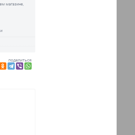
шем магазине,
ми
поделиться