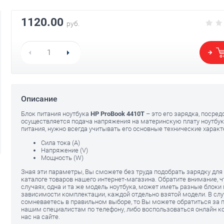
1120.00
руб.
Описание
Блок питания ноутбука
HP ProBook 4410T
– это его зарядка, посре
осуществляется подача напряжения на материнскую плату ноутбук
питания, нужно всегда учитывать его основные технические характ
Сила тока (A)
Напряжение (V)
Мощность (W)
Зная эти параметры, Вы сможете без труда подобрать зарядку для 
каталоге товаров нашего интернет-магазина. Обратите внимание, 
случаях, одна и та же модель ноутбука, может иметь разные блоки 
зависимости комплектации, каждой отдельно взятой модели. В слу
сомневаетесь в правильном выборе, то Вы можете обратиться за
нашим специалистам по телефону, либо воспользоваться онлайн к
нас на сайте.