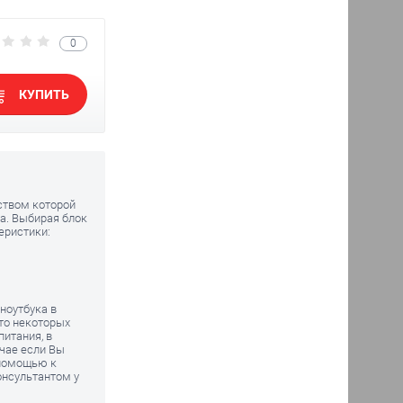
0
КУПИТЬ
дством которой
а. Выбирая блок
еристики:
ноутбука в
что некоторых
питания, в
чае если Вы
 помощью к
онсультантом у